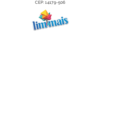
CEP:
14179-506
CONTATO
Tel:
(16) 3947-3003
E-mail:
sevengel@sevengel.com.br