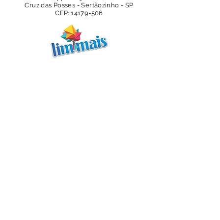
Cruz das Posses - Sertãozinho - SP
CEP:
14179-506
CONTATO
Tel:
(16) 3947-3003
E-mail:
sevengel@sevengel.com.br