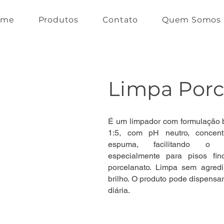
ome
Produtos
Contato
Quem Somos
Limpa Porc
É um limpador com formulação b
1:5, com pH neutro, concent
espuma, facilitando o e
especialmente para pisos fi
porcelanato. Limpa sem agred
brilho. O produto pode dispens
diária.