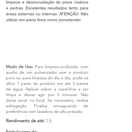
limpeza e desincrustação de pisos rústicos
e pedras. Excelentes resultados tanto para
áreas externas ou internas. ATENÇÃO: Não
utilizar em pisos finos como porcelanato.
LIMPA PEDRAS CONCENTRADO é um
produtoindicado para limpeza e
desincrustação de pisos rústicos epedras.
Excelentes resultados tanto para áreas
externas ouinternas. ATENÇÃO: Não utilizar
em pisos finos como porcelanato.
Modo de Uso:
Para limpeza profunda, com
auxílio de um pulverizador usar o produto
puro ou para limpeza do dia a dia, pode-se
diluir 1 parte do produto em até 5 partes
de água. Aplicar sobre a superfície a ser
limpa e deixar agir por 5 minutos. Não
deixe secar no local. Se necessário, realize
esfregação. Finalize enxaguando de
preferência com lavadora de alta pressão.
Rendimento de até:
1:5
Embalagens de: